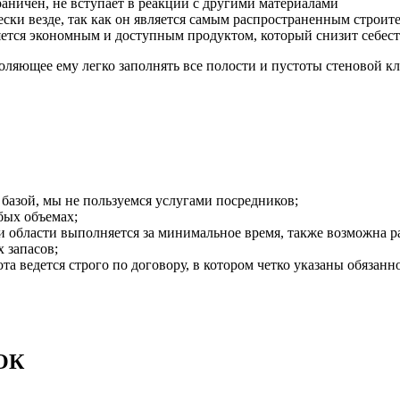
раничен, не вступает в реакции с другими материалами
ски везде, так как он является самым распространенным строит
ется экономным и доступным продуктом, который снизит себес
воляющее ему легко заполнять все полости и пустоты стеновой к
базой, мы не пользуемся услугами посредников;
бых объемах;
 области выполняется за минимальное время, также возможна раб
 запасов;
 ведется строго по договору, в котором четко указаны обязанно
ОК