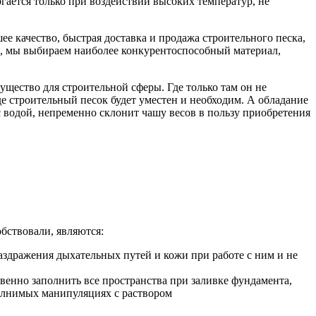
гается только при воздействии высоких температур, не
е качество, быстрая доставка и продажа строительного песка,
и, мы выбираем наиболее конкурентоспособный материал,
щество для строительной сферы. Где только там он не
где строительный песок будет уместен и необходим. А обладание
 водой, непременно склонит чашу весов в пользу приобретения
бствовали, являются:
раздражения дыхательных путей и кожи при работе с ним и не
твенно заполнить все пространства при заливке фундамента,
полнимых манипуляциях с раствором