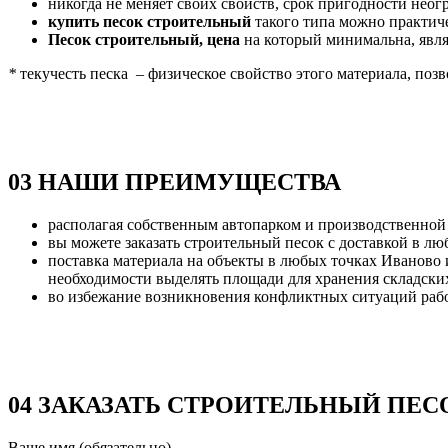
никогда не меняет своих свойств, срок пригодности неог
купить песок строительный
такого типа можно практиче
Песок строительный, цена
на который минимальна, явля
*
текучесть песка – физическое свойство этого материала, поз
0
3
НАШИ ПРЕИМУЩЕСТВА
располагая собственным автопарком и производственной 
вы можете заказать строительный песок с доставкой в лю
поставка материала на объекты в любых точках Иваново и
необходимости выделять площади для хранения складских
во избежание возникновения конфликтных ситуаций работа
0
4
ЗАКАЗАТЬ СТРОИТЕЛЬНЫЙ ПЕС
Ваше имя (обязательно)