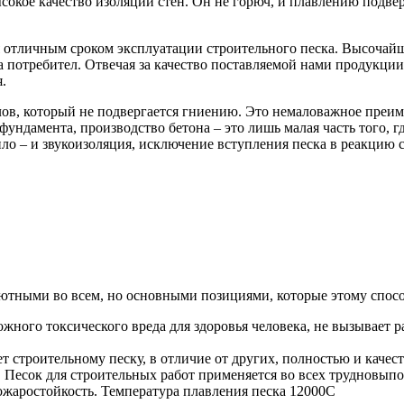
сокое качество изоляции стен. Он не горюч, и плавлению подвер
я отличным сроком эксплуатации строительного песка. Высочайше
а потребител. Отвечая за качество поставляемой нами продукци
.
в, который не подвергается гниению. Это немаловажное преиму
фундамента, производство бетона – это лишь малая часть того, 
ло – и звукоизоляция, исключение вступления песка в реакцию с
ютными во всем, но основными позициями, которые этому спосо
жного токсического вреда для здоровья человека, не вызывает 
ет строительному песку, в отличие от других, полностью и качес
. Песок для строительных работ применяется во всех трудновы
ожаростойкость. Температура плавления песка 12000С