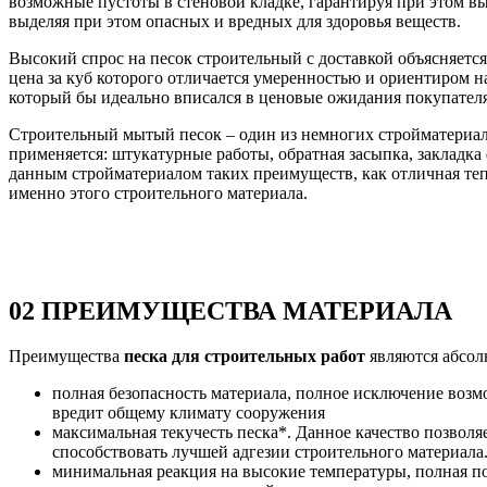
возможные пустоты в стеновой кладке, гарантируя при этом вы
выделяя при этом опасных и вредных для здоровья веществ.
Высокий спрос на песок строительный
с доставкой объясняетс
цена за куб
которого отличается умеренностью и ориентиром н
который бы идеально вписался в ценовые ожидания покупателя
Строительный мытый песок – один из немногих стройматериало
применяется: штукатурные работы, обратная засыпка, закладка 
данным стройматериалом таких преимуществ, как отличная теп
именно этого строительного материала.
0
2
ПРЕИМУЩЕСТВА МАТЕРИАЛА
Преимущества
песка для строительных работ
являются абсол
полная безопасность материала, полное исключение возмо
вредит общему климату сооружения
максимальная текучесть песка*. Данное качество позволя
способствовать лучшей адгезии строительного материала
минимальная реакция на высокие температуры, полная п